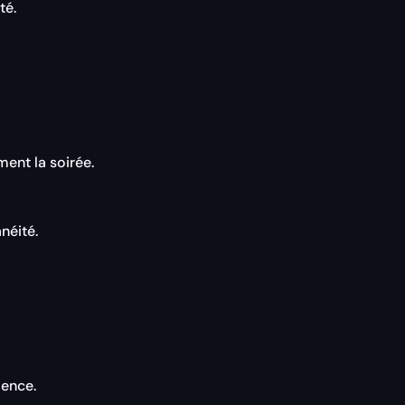
té.
ment la soirée.
néité.
ience.