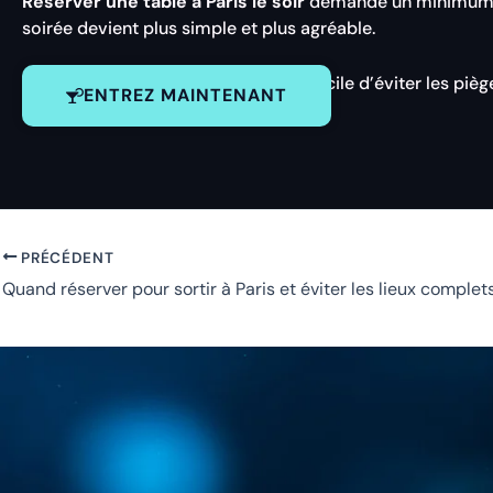
Réserver une table à Paris le soir
demande un minimum d’a
soirée devient plus simple et plus agréable.
En
réservant à l’avance
, il devient facile d’éviter les pi
ENTREZ MAINTENANT
PRÉCÉDENT
Quand réserver pour sortir à Paris et éviter les lieux complet