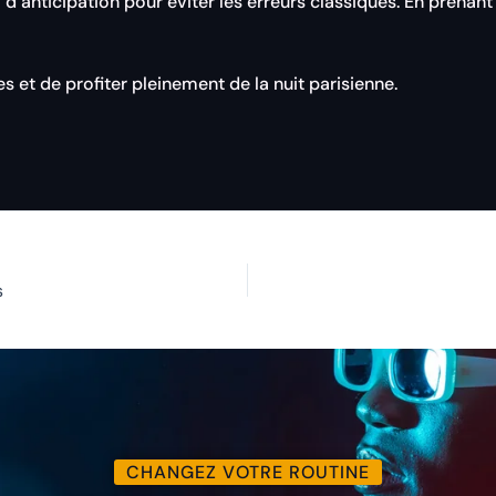
nticipation pour éviter les erreurs classiques. En prenant l
èges et de profiter pleinement de la nuit parisienne.
s
CHANGEZ VOTRE ROUTINE