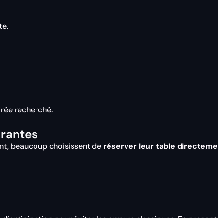
te.
irée recherché.
urantes
ent, beaucoup choisissent de
réserver leur table directemen