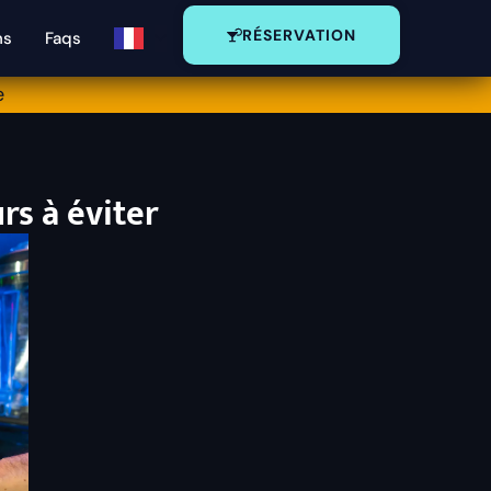
RÉSERVATION
ns
Faqs
e
urs à éviter