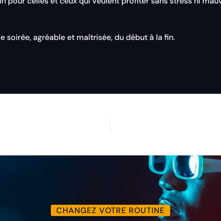
in pour celles et ceux qui veulent profiter sans stress ni m
ie soirée, agréable et maîtrisée, du début à la fin.
CHANGEZ VOTRE ROUTINE