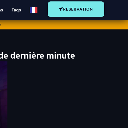
RÉSERVATION
ns
Faqs
e
n de dernière minute