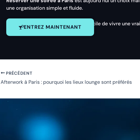
Réserver une soirée à Paris
est aujourd’hui un choix mal
une organisation simple et fluide.
En
réservant à l’avance
, il devient facile de vivre une vra
ENTREZ MAINTENANT
PRÉCÉDENT
Afterwork à Paris : pourquoi les lieux lounge sont préférés